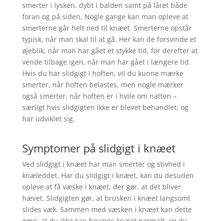
smerter i lysken, dybt i balden samt på låret både
foran og på siden, Nogle gange kan man opleve at
smerterne går helt ned til knæet. Smerterne opstår
typisk, når man skal til at gå. Her kan de forsvinde et
øjeblik, når man har gået et stykke tid, for derefter at
vende tilbage igen, når man har gået i længere tid.
Hvis du har slidgigt i hoften, vil du kunne mærke
smerter, når hoften belastes, men nogle mærker
også smerter, når hoften er i hvile om natten –
særligt hvis slidgigten ikke er blevet behandlet, og
har udviklet sig.
Symptomer på slidgigt i knæet
Ved slidgigt i knæet har man smerter og stivhed i
knæleddet. Har du slidgigt i knæet, kan du desuden
opleve at få væske i knæet, der gør, at det bliver
hævet. Slidgigten gør, at brusken i knæet langsomt
slides væk. Sammen med væsken i knæet kan dette
gøre, at du ikke kan bevæge knæet normalt, og du