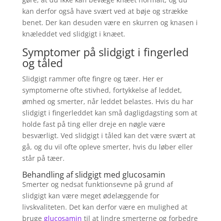
kan derfor også have svært ved at bøje og strække
benet. Der kan desuden være en skurren og knasen i
knæleddet ved slidgigt i knæet.
Symptomer på slidgigt i fingerled
og tåled
Slidgigt rammer ofte fingre og tæer. Her er
symptomerne ofte stivhed, fortykkelse af leddet,
ømhed og smerter, når leddet belastes. Hvis du har
slidgigt i fingerleddet kan små dagligdagsting som at
holde fast på ting eller dreje en nøgle være
besværligt. Ved slidgigt i tåled kan det være svært at
gå, og du vil ofte opleve smerter, hvis du løber eller
står på tæer.
Behandling af slidgigt med glucosamin
Smerter og nedsat funktionsevne på grund af
slidgigt kan være meget ødelæggende for
livskvaliteten. Det kan derfor være en mulighed at
bruge
glucosamin
til at lindre smerterne og forbedre